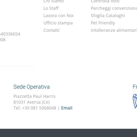
Chi siamo
Controlla Volo
Lo Staff
Parcheggi convenziona
Lavora con Noi
Sfoglia Cataloghi
Ufficio stampa
Pet Friendly
Contatti
Intolleranze alimentar
.440336654
008
Sede Operativa
F
Piazzetta Paul Harris
81031 Aversa (Ce)
Tel: +39 081 5068048 |
Email