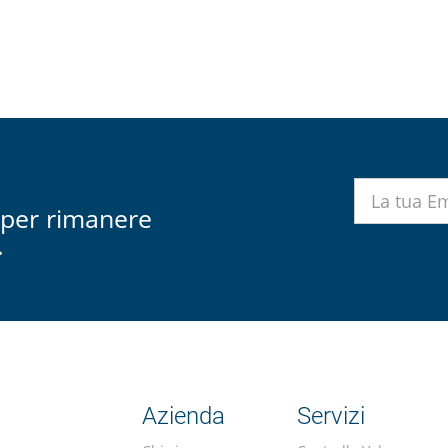
r per rimanere
.
Azienda
Servizi