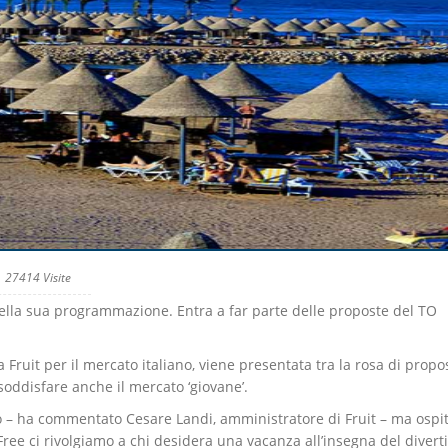
27414 Visite
nella sua programmazione. Entra a far parte delle proposte del TO
 Fruit per il mercato italiano, viene presentata tra la rosa di propo
 soddisfare anche il mercato ‘giovane’.
– ha commentato Cesare Landi, amministratore di Fruit – ma ospit
Free ci rivolgiamo a chi desidera una vacanza all’insegna del diver