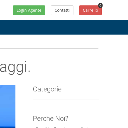
0
Login Agente
Contatti
Carrello
iaggi.
Categorie
Perché Noi?