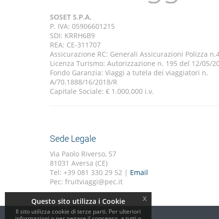
SOSET S.P.A.
P. IVA: 05906601215
SDI: KRRH6B9
REA: CE-311707
Assicurazione RC: Generali Assicurazioni Polizza n
Licenza Turismo: Autorizzazione n. 195 del 12/05/2
Fondo Garanzia: Viaggi a tutela dei viaggiatori n.
A/70.1888/16/2018/R
Capitale Sociale: € 1.000.000 i.v.
Sede Legale
Via Paolo Riverso, 57
81031 Aversa (CE)
Tel: +39 081 330 29 52 |
Email
Pec: fruitviaggi@pec.it
x
Questo sito utilizza i Cookie
Il sito utilizza cookie di terze parti. Per ulteriori
informazioni o per negare il consenso, a tutti o