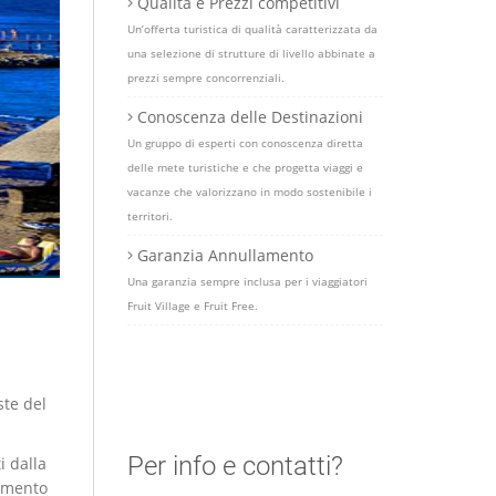
Qualità e Prezzi competitivi
Un’offerta turistica di qualità caratterizzata da
una selezione di strutture di livello abbinate a
prezzi sempre concorrenziali.
Conoscenza delle Destinazioni
Un gruppo di esperti con conoscenza diretta
delle mete turistiche e che progetta viaggi e
vacanze che valorizzano in modo sostenibile i
territori.
Garanzia Annullamento
Una garanzia sempre inclusa per i viaggiatori
Fruit Village e Fruit Free.
ste del
Per info e contatti?
i dalla
timento