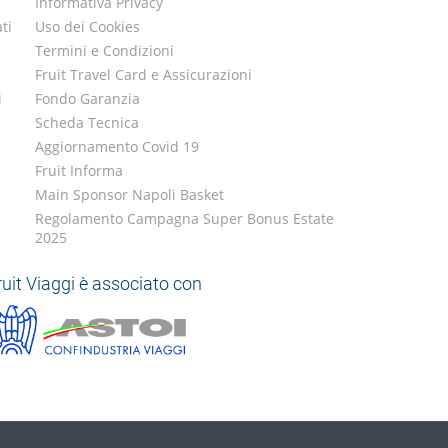
Informativa Privacy
ti
Uso dei Cookies
Termini e Condizioni
Fruit Travel Card e Assicurazioni
i
Fondo Garanzia
Scheda Tecnica
Aggiornamento Covid 19
Fruit Informa
Main Sponsor Napoli Basket
Regolamento Campagna Super Bonus Estate
2025
ruit Viaggi è associato con