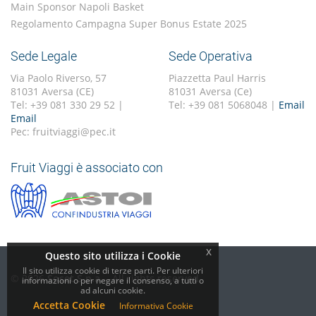
Main Sponsor Napoli Basket
Regolamento Campagna Super Bonus Estate 2025
Sede Legale
Sede Operativa
Via Paolo Riverso, 57
Piazzetta Paul Harris
81031 Aversa (CE)
81031 Aversa (Ce)
Tel: +39 081 330 29 52 |
Tel: +39 081 5068048 |
Email
Email
Pec: fruitviaggi@pec.it
Fruit Viaggi è associato con
x
Questo sito utilizza i Cookie
Il sito utilizza cookie di terze parti. Per ulteriori
© 2026
Soset S.p.a.
- All rights reserved.
informazioni o per negare il consenso, a tutti o
ad alcuni cookie.
Accetta Cookie
Informativa Cookie