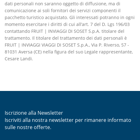
dati personali non saranno oggetto di diffusione, ma di
comunicazione ai soli fornitori dei servizi componenti il
pacchetto turistico acquistato. Gli interessati potranno in ogni
momento esercitare i diritti di cui all’art. 7 del D. Lgs 196/03
contattando FRUIT | INVIAGGI DI SOSET S.p.A. titolare del
trattamento. Il titolare del trattamento dei dati personali è
FRUIT | INVIAGGI VIAGGI DI SOSET S.p.A., Via P. Riverso, 57 -
81031 Aversa (CE) nella figura del suo Legale rappresentante,
Cesare Landi.
Iscrizione alla Newsletter
Iscriviti alla nostra newsletter per rimanere informato
sulle nostre offerte.