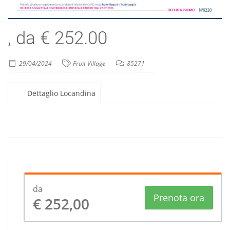
, da € 252.00
29/04/2024
Fruit Village
85271
Dettaglio Locandina
da
Prenota ora
€ 252,00